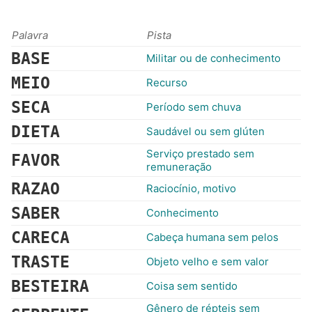
Palavra
Pista
BASE
Militar ou de conhecimento
MEIO
Recurso
SECA
Período sem chuva
DIETA
Saudável ou sem glúten
Serviço prestado sem
FAVOR
remuneração
RAZAO
Raciocínio, motivo
SABER
Conhecimento
CARECA
Cabeça humana sem pelos
TRASTE
Objeto velho e sem valor
BESTEIRA
Coisa sem sentido
Gênero de répteis sem