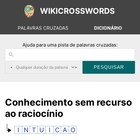
WIKICROSSWORDS
PALAVRAS CRUZADAS
DICIONÁRIO
Ajuda para uma pista de palavras cruzadas:
◂
▸
Conhecimento sem recurso
ao raciocínio
I
N
T
U
I
C
A
O