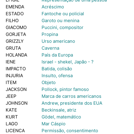
EMENDA
Acréscimo
ESTADO
Fantoche ou policial
FILHO
Garoto ou menina
GIACOMO
Puccini, compositor
GORJETA
Propina
GRIZZLY
Urso americano
GRUTA
Caverna
HOLANDA
País da Europa
IENE
Israel - shekel, Japão - ?
IMPACTO
Batida, colisão
INJURIA
Insulto, ofensa
ITEM
Objeto
JACKSON
Pollock, pintor famoso
JEEP
Marca de carros americanos
JOHNSON
Andrew, presidente dos EUA
KATE
Beckinsale, atriz
KURT
Gödel, matemático
LAGO
Mar Cáspio
LICENCA
Permissão, consentimento