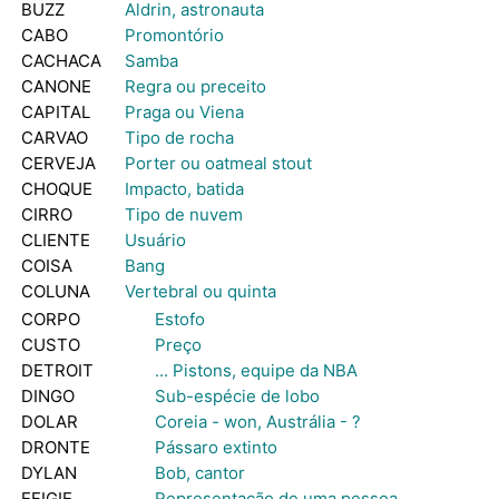
BUZZ
Aldrin, astronauta
CABO
Promontório
CACHACA
Samba
CANONE
Regra ou preceito
CAPITAL
Praga ou Viena
CARVAO
Tipo de rocha
CERVEJA
Porter ou oatmeal stout
CHOQUE
Impacto, batida
CIRRO
Tipo de nuvem
CLIENTE
Usuário
COISA
Bang
COLUNA
Vertebral ou quinta
CORPO
Estofo
CUSTO
Preço
DETROIT
... Pistons, equipe da NBA
DINGO
Sub-espécie de lobo
DOLAR
Coreia - won, Austrália - ?
DRONTE
Pássaro extinto
DYLAN
Bob, cantor
EFIGIE
Representação de uma pessoa