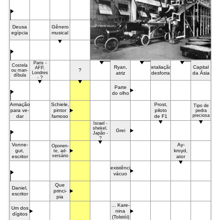
Deu­sa
Gênero
egíp­cia
mu­si­cal
Pa­ris -
Co­ste­la
Ry­an,
Retaliação,
Ca­pi­tal
AFP,
?
ou man­
Lon­dres
atriz
des­for­ra
da Ásia
díbu­la
- ?
Par­te
do ol­ho
Armação
Schie­le,
Prost,
Ti­po de
pa­ra ve­
pin­tor
pi­lo­to
pe­dra
pre­cio­sa
dar
fa­mo­so
de F1
Isra­el -
she­kel,
Grei
Japão -
?
Von­ne­
Ay­
Opo­nen­
gut,
kroyd,
te, ad­
ver­sário
escri­tor
ator
Inexistência,
vácuo
Que
Da­niel,
prin­ci­
escri­tor
pia
... Ka­re­
Um dos
ni­na
dígi­tos
(Tol­stói)