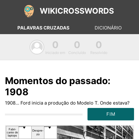
WIKICROSSWORDS
PALAVRAS CRUZADAS
DICIONÁRIO
0
0
0
Iniciado em
Concluído
Resolvido
Momentos do passado:
1908
1908... Ford inicia a produção do Modelo T. Onde estava?
FIM
Fa­bri­
De­spre­
can­te de
zo
lap­tops