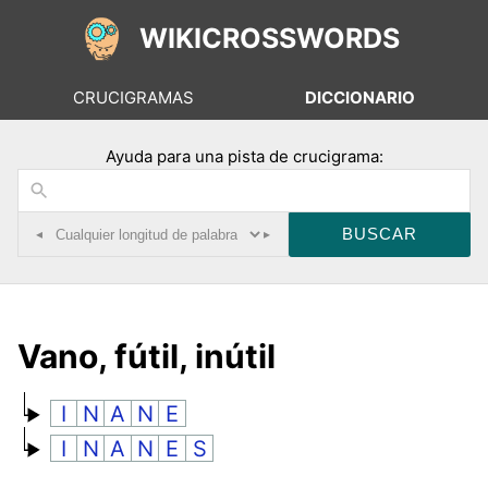
WIKICROSSWORDS
CRUCIGRAMAS
DICCIONARIO
Ayuda para una pista de crucigrama:
◂
▸
Vano, fútil, inútil
I
N
A
N
E
I
N
A
N
E
S