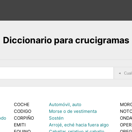
Diccionario para crucigramas
◂
COCHE
Automóvil, auto
MOR
CODIGO
Morse o de vestimenta
NOT
odo
CORPIÑO
Sostén
OND
EMITI
Arrojé, eché hacia fuera algo
OPER
EQUINO
Caballar, relativo al caballo
ORE