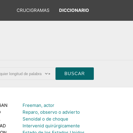
CRUCIGRAMAS
DICCIONARIO
▸
GAN
Freeman, actor
O
Reparo, observo o advierto
A
Senoidal o de choque
AD
Intervenid quirúrgicamente
GON
Estado de los Estados Unidos