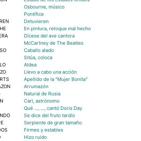
Osbourne, músico
Pontífice
REN
Detuvieren
HE
En pintura, retoque mal hecho
ERA
Dícese del ave cantora
McCartney de The Beatles
SO
Caballo alado
Sitúa, coloca
LO
Aldea
IZO
Llevo a cabo una acción
RTS
Apellido de la "Mujer Bonita"
AZON
Arrumazón
O
Natural de Rusia
N
Carl, astrónomo
Qué ..., ..., cantó Doris Day
ONDO
Se dice del fruto tardío
PE
Serpiente de gran tamaño
DOS
Firmes y estables
O
Hizo ruido