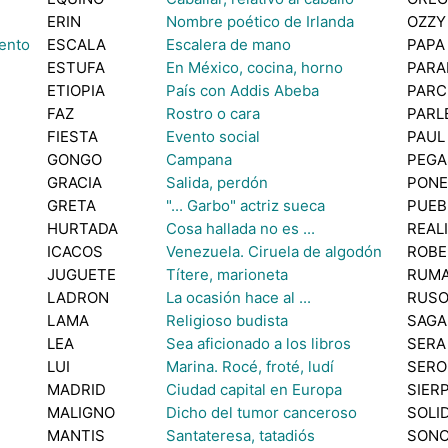
ERIN
Nombre poético de Irlanda
OZZY
ento
ESCALA
Escalera de mano
PAPA
ESTUFA
En México, cocina, horno
PARA
ETIOPIA
País con Addis Abeba
PARC
FAZ
Rostro o cara
PARL
FIESTA
Evento social
PAUL
GONGO
Campana
PEGA
GRACIA
Salida, perdón
PONE
GRETA
"... Garbo" actriz sueca
PUEB
HURTADA
Cosa hallada no es ...
REAL
ICACOS
Venezuela. Ciruela de algodón
ROBE
JUGUETE
Títere, marioneta
RUM
LADRON
La ocasión hace al ...
RUS
LAMA
Religioso budista
SAGA
LEA
Sea aficionado a los libros
SERA
LUI
Marina. Rocé, froté, ludí
SER
MADRID
Ciudad capital en Europa
SIER
MALIGNO
Dicho del tumor canceroso
SOLI
MANTIS
Santateresa, tatadiós
SON