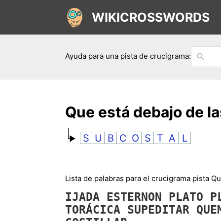
WIKICROSSWORDS
Ayuda para una pista de crucigrama:
Que está debajo de la
S
U
B
C
O
S
T
A
L
Lista de palabras para el crucigrama pista Que
IJADA
ESTERNON
PLATO
P
TORÁCICA
SUPEDITAR
QUE