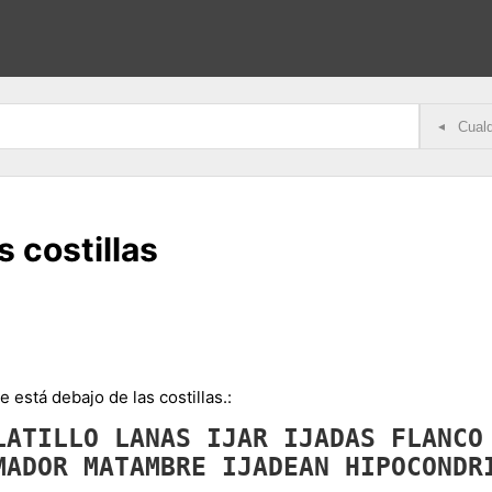
◂
s costillas
 está debajo de las costillas.:
LATILLO
LANAS
IJAR
IJADAS
FLANC
MADOR
MATAMBRE
IJADEAN
HIPOCOND