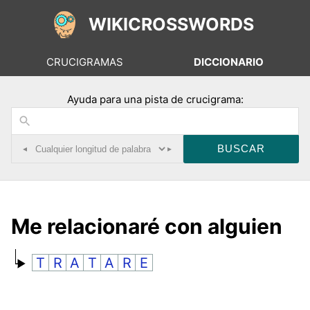
WIKICROSSWORDS
CRUCIGRAMAS
DICCIONARIO
Ayuda para una pista de crucigrama:
◂
▸
Me relacionaré con alguien
T
R
A
T
A
R
E