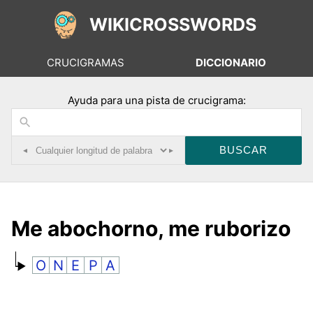
WIKICROSSWORDS
CRUCIGRAMAS
DICCIONARIO
Ayuda para una pista de crucigrama:
◂
▸
Me abochorno, me ruborizo
O
N
E
P
A