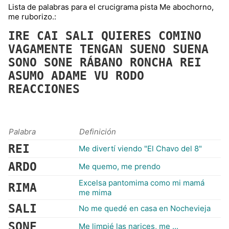
Lista de palabras para el crucigrama pista Me abochorno,
me ruborizo.:
IRE
CAI
SALI
QUIERES
COMINO
VAGAMENTE
TENGAN
SUENO
SUENA
SONO
SONE
RÁBANO
RONCHA
REI
ASUMO
ADAME
VU
RODO
REACCIONES
Palabra
Definición
REI
Me divertí viendo "El Chavo del 8"
ARDO
Me quemo, me prendo
Excelsa pantomima como mi mamá
RIMA
me mima
SALI
No me quedé en casa en Nochevieja
SONE
Me limpié las narices, me ...