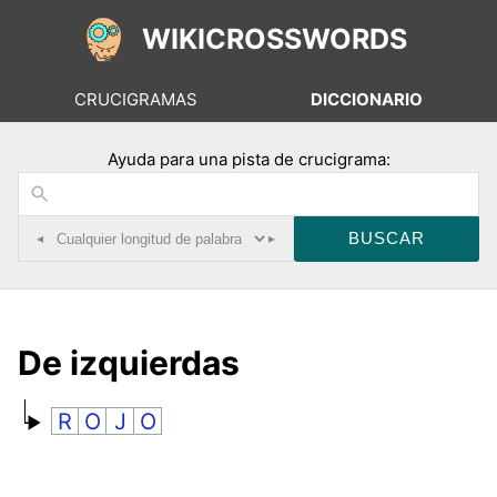
WIKICROSSWORDS
CRUCIGRAMAS
DICCIONARIO
Ayuda para una pista de crucigrama:
◂
▸
De izquierdas
R
O
J
O