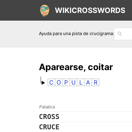
WIKICROSSWORDS
Ayuda para una pista de crucigrama:
Aparearse, coitar
C
O
P
U
L
A
R
Palabra
CROSS
CRUCE