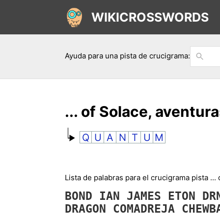
WIKICROSSWORDS
Ayuda para una pista de crucigrama:
... of Solace, aventur
Q
U
A
N
T
U
M
Lista de palabras para el crucigrama pista ...
BOND
IAN
JAMES
ETON
DR
DRAGON
COMADREJA
CHEWB