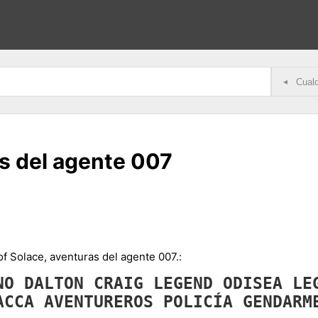
◂
as del agente 007
 of Solace, aventuras del agente 007.:
NO
DALTON
CRAIG
LEGEND
ODISEA
LE
ACCA
AVENTUREROS
POLICÍA
GENDAR