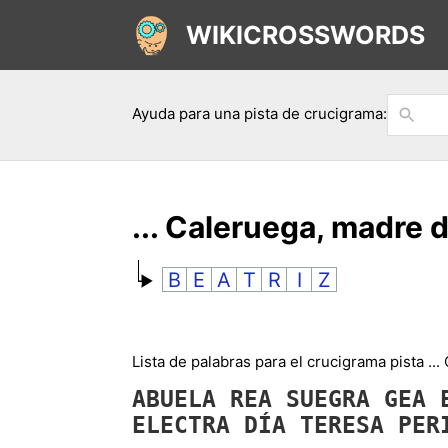
WIKICROSSWORDS
Ayuda para una pista de crucigrama:
... Caleruega, madre d
B
E
A
T
R
I
Z
Lista de palabras para el crucigrama pista ...
ABUELA
REA
SUEGRA
GEA
ELECTRA
DÍA
TERESA
PER