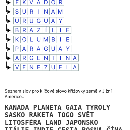
E
K
V
Á
D
O
R
S
U
R
I
N
A
M
U
R
U
G
U
A
Y
B
R
A
Z
Í
L
I
E
K
O
L
U
M
B
I
E
P
A
R
A
G
U
A
Y
A
R
G
E
N
T
I
N
A
V
E
N
E
Z
U
E
L
A
Seznam slov pro klíčové slovo křížovky země v Jižní
Americe.:
KANADA
PLANETA
GAIA
TYROLY
SASKO
RAKETA
TOGO
SVĚT
LITOSFÉRA
LAND
JAPONSKO