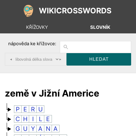
WIKICROSSWORDS
KŘÍŽOVKY
SLOVNÍK
nápověda ke křížovce:
◂
▸
země v Jižní Americe
P
E
R
U
C
H
I
L
E
G
U
Y
A
N
A