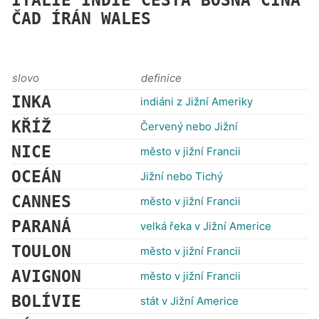
ITÁLIE
INDIE
CESTA
BOSNA
ČÍNA
ČAD
ÍRÁN
WALES
slovo
definice
INKA
indiáni z Jižní Ameriky
KŘÍŽ
Červený nebo Jižní
NICE
město v jižní Francii
OCEÁN
Jižní nebo Tichý
CANNES
město v jižní Francii
PARANÁ
velká řeka v Jižní Americe
TOULON
město v jižní Francii
AVIGNON
město v jižní Francii
BOLÍVIE
stát v Jižní Americe