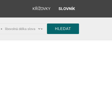
KŘÍŽOVKY
SLOVNÍK
◂
▸