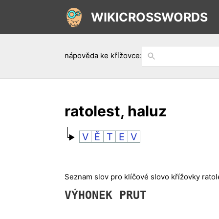
WIKICROSSWORDS
nápověda ke křížovce:
ratolest, haluz
V
Ě
T
E
V
Seznam slov pro klíčové slovo křížovky ratole
VÝHONEK
PRUT