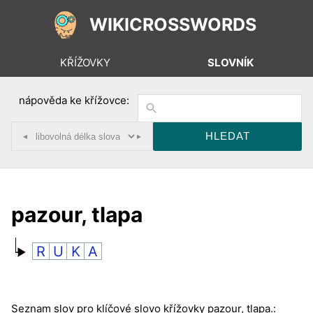
WIKICROSSWORDS
KŘÍŽOVKY
SLOVNÍK
nápověda ke křížovce:
◂
▸
pazour, tlapa
R
U
K
A
Seznam slov pro klíčové slovo křížovky pazour, tlapa.: