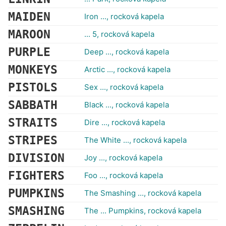
MAIDEN
Iron ..., rocková kapela
MAROON
... 5, rocková kapela
PURPLE
Deep ..., rocková kapela
MONKEYS
Arctic ..., rocková kapela
PISTOLS
Sex ..., rocková kapela
SABBATH
Black ..., rocková kapela
STRAITS
Dire ..., rocková kapela
STRIPES
The White ..., rocková kapela
DIVISION
Joy ..., rocková kapela
FIGHTERS
Foo ..., rocková kapela
PUMPKINS
The Smashing ..., rocková kapela
SMASHING
The ... Pumpkins, rocková kapela