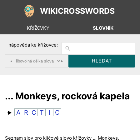
WIKICROSSWORDS
KŘÍŽOVKY
SLOVNÍK
nápověda ke křížovce:
◂
▸
... Monkeys, rocková kapela
A
R
C
T
I
C
Seznam slov pro klíčové slovo křížovky ... Monkeys,