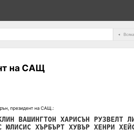
◂
нт на САЩ
рън, президент на САЩ.:
КЛИН
ВАШИНГТОН
ХАРИСЪН
РУЗВЕЛТ
Л
МС
ЮЛИСИС
ХЪРБЪРТ
ХУВЪР
ХЕНРИ
ХЕЙ