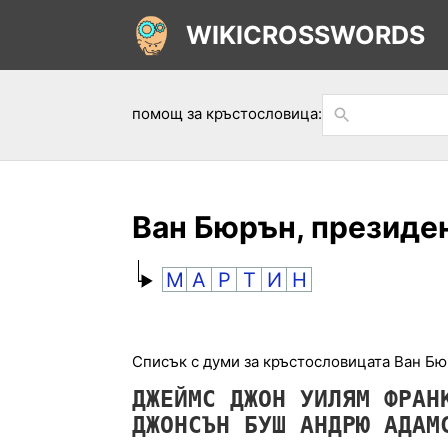
WIKICROSSWORDS
помощ за кръстословица:
Ван Бюрън, президе
М
А
Р
Т
И
Н
Списък с думи за кръстословицата Ван Бю
ДЖЕЙМС
ДЖОН
УИЛЯМ
ФРАН
ДЖОНСЪН
БУШ
АНДРЮ
АДА