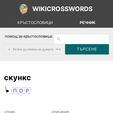
WIKICROSSWORDS
КРЪСТОСЛОВИЦИ
РЕЧНИК
помощ за кръстословица:
◂
▸
скункс
П
О
Р
слово
описание