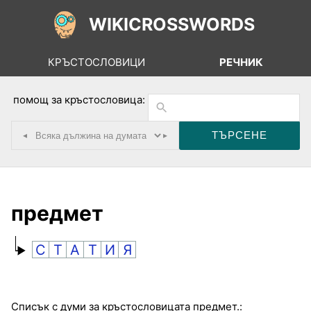
WIKICROSSWORDS
КРЪСТОСЛОВИЦИ
РЕЧНИК
помощ за кръстословица:
◂
▸
предмет
С
Т
А
Т
И
Я
Списък с думи за кръстословицата предмет.: