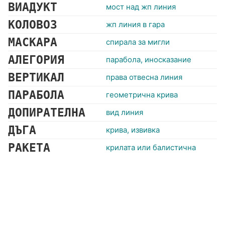
ВИАДУКТ
мост над жп линия
КОЛОВОЗ
жп линия в гара
МАСКАРА
спирала за мигли
АЛЕГОРИЯ
парабола, иносказание
ВЕРТИКАЛ
права отвесна линия
ПАРАБОЛА
геометрична крива
ДОПИРАТЕЛНА
вид линия
ДЪГА
крива, извивка
РАКЕТА
крилата или балистична