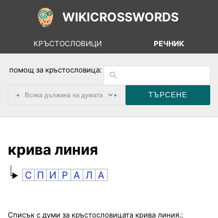
WIKICROSSWORDS
КРЪСТОСЛОВИЦИ
РЕЧНИК
помощ за кръстословица:
◂
▸
крива линия
С
П
И
Р
А
Л
А
Списък с думи за кръстословицата крива линия.: