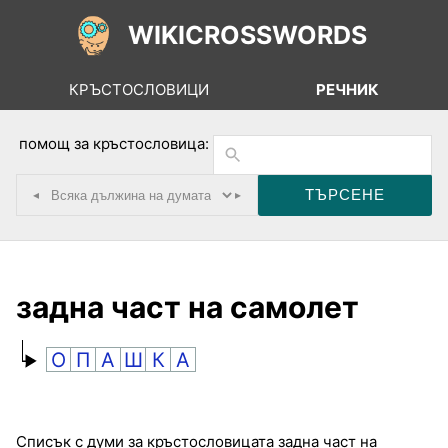
WIKICROSSWORDS
КРЪСТОСЛОВИЦИ
РЕЧНИК
помощ за кръстословица:
◂
▸
задна част на самолет
О
П
А
Ш
К
А
Списък с думи за кръстословицата задна част на