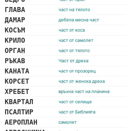
ГЛАВА
част на тялото
ДАМАР
дебела месна част
КОСЪМ
част от коса
КРИЛО
част от самолет
ОРГАН
част от тялото
РЪКАВ
Част от дреха
КАНАТА
част от прозорец
КОРСЕТ
част от женска дреха
ХРЕБЕТ
връхна част на планина
КВАРТАЛ
част от селище
ПСАЛТИР
част от Библията
АЕРОПЛАН
самолет