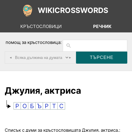
WIKICROSSWORDS
КРЪСТОСЛОВИЦИ
РЕЧНИК
помощ за кръстословица:
◂
▸
Джулия, актриса
Р
О
Б
Ъ
Р
Т
С
Списък с думи за кръстословицата Джулия, актриса.: