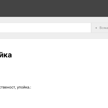
◂
йка
твеност, упойка.: