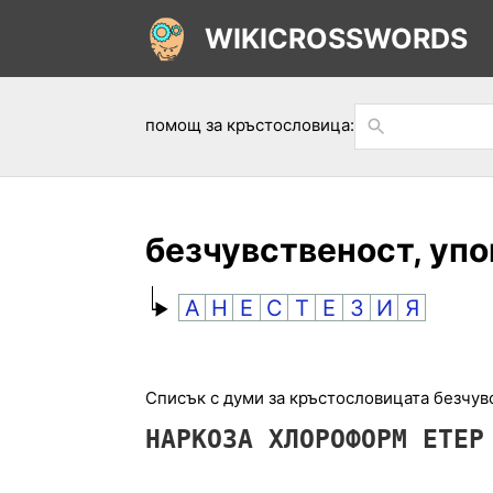
WIKICROSSWORDS
помощ за кръстословица:
безчувственост, упо
А
Н
Е
С
Т
Е
З
И
Я
Списък с думи за кръстословицата безчувс
НАРКОЗА
ХЛОРОФОРМ
ЕТЕР