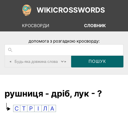
WIKICROSSWORDS
КРОСВОРДИ
СЛОВНИК
допомога з розгадкою кросворду:
◂
▸
рушниця - дріб, лук - ?
С
Т
Р
І
Л
А