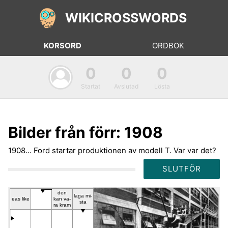
WIKICROSSWORDS
KORSORD
ORDBOK
0
0
0
Startat
Avslutad
Lösta
Bilder från förr: 1908
1908... Ford startar produktionen av modell T. Var var det?
SLUTFÖR
den
la­ga mi­
eas li­ke
kan va­
sta
ra kram