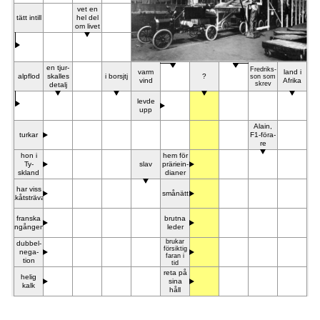
vet en
tätt in­till
hel del
om li­vet
en tjur­
Fre­driks­
varm
land i
alp­flod
skal­les
i bor­sjtj
?
son som
vind
Afri­ka
skrev
de­talj
le­vde
upp
Ala­in,
tur­kar
F1-föra­
re
hon i
hem för
Ty­
slav
prärie­in­
skland
dia­ner
har viss
smånätt
bakåtsträvare
fran­ska
brut­na
ingången
le­der
bru­kar
dub­bel­
för­sik­tig
ne­ga­
fa­ran i
tion
tid
re­ta på
he­lig
si­na
kalk
håll