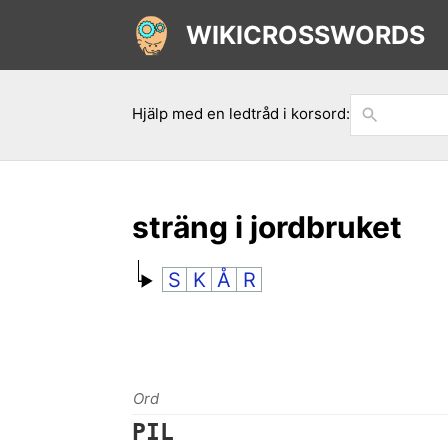
WIKICROSSWORDS
Hjälp med en ledtråd i korsord:
sträng i jordbruket
S
K
Å
R
Ord
PIL