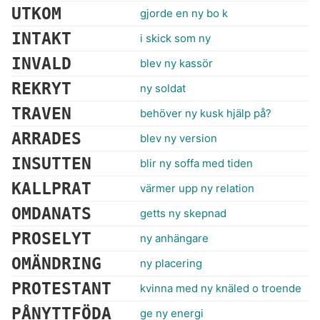
UTKOM
gjorde en ny bo k
INTAKT
i skick som ny
INVALD
blev ny kassör
REKRYT
ny soldat
TRAVEN
behöver ny kusk hjälp på?
ARRADES
blev ny version
INSUTTEN
blir ny soffa med tiden
KALLPRAT
värmer upp ny relation
OMDANATS
getts ny skepnad
PROSELYT
ny anhängare
OMÄNDRING
ny placering
PROTESTANT
kvinna med ny knäled o troende
PÅNYTTFÖDA
ge ny energi