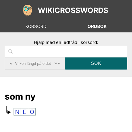
WIKICROSSWORDS
KORSORD
ORDBOK
Hjälp med en ledtråd i korsord:
◂
▸
som ny
N
E
O