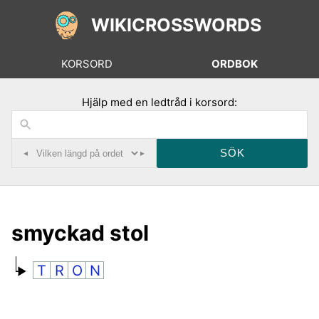
WIKICROSSWORDS
KORSORD
ORDBOK
Hjälp med en ledtråd i korsord:
◂
▸
smyckad stol
T
R
O
N