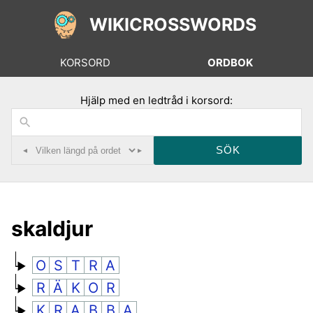
WIKICROSSWORDS
KORSORD
ORDBOK
Hjälp med en ledtråd i korsord:
◂
▸
skaldjur
O
S
T
R
A
R
Ä
K
O
R
K
R
A
B
B
A