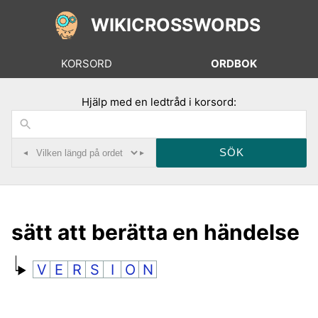
WIKICROSSWORDS
KORSORD
ORDBOK
Hjälp med en ledtråd i korsord:
◂
▸
sätt att berätta en händelse
V
E
R
S
I
O
N