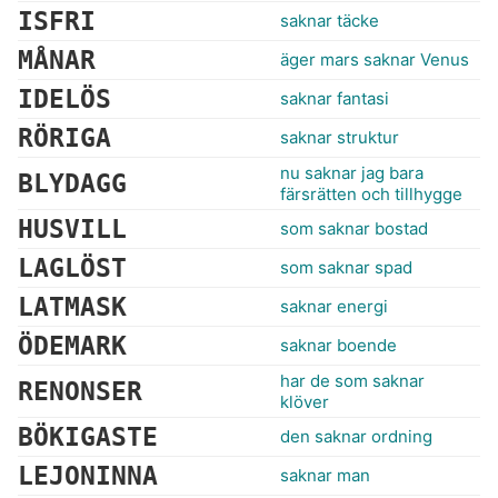
ISFRI
saknar täcke
MÅNAR
äger mars saknar Venus
IDELÖS
saknar fantasi
RÖRIGA
saknar struktur
nu saknar jag bara
BLYDAGG
färsrätten och tillhygge
HUSVILL
som saknar bostad
LAGLÖST
som saknar spad
LATMASK
saknar energi
ÖDEMARK
saknar boende
har de som saknar
RENONSER
klöver
BÖKIGASTE
den saknar ordning
LEJONINNA
saknar man