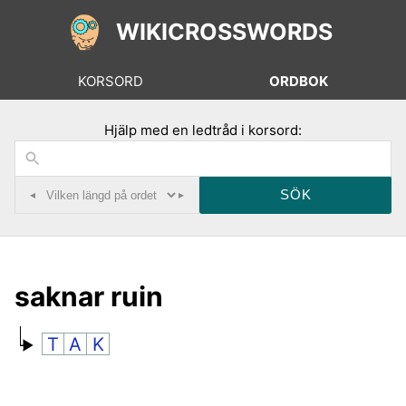
WIKICROSSWORDS
KORSORD
ORDBOK
Hjälp med en ledtråd i korsord:
◂
▸
saknar ruin
T
A
K