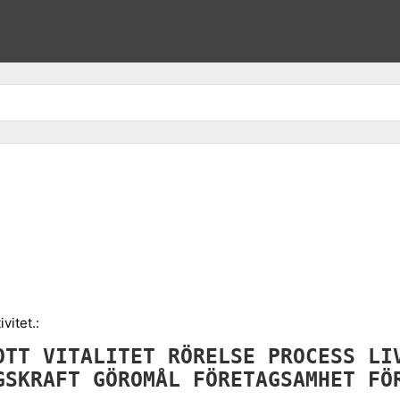
vitet.:
OTT
VITALITET
RÖRELSE
PROCESS
LI
GSKRAFT
GÖROMÅL
FÖRETAGSAMHET
FÖ