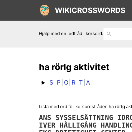
WIKICROSSWORDS
Hjälp med en ledtråd i korsord:
ha rörlg aktivitet
S
P
O
R
T
A
Lista med ord för korsordstråden ha rörlg akti
ANS
SYSSELSÄTTNING
IDR
IVER
HÅLLIGÅNG
HANDLIN