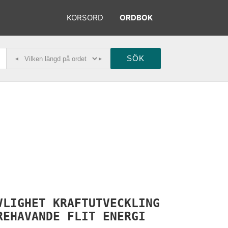
KORSORD
ORDBOK
◂
▸
VLIGHET
KRAFTUTVECKLING
REHAVANDE
FLIT
ENERGI