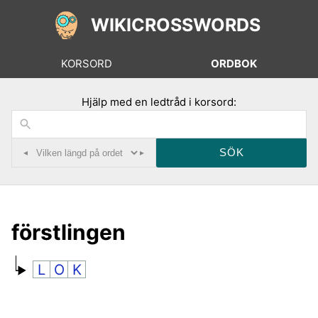
WIKICROSSWORDS
KORSORD
ORDBOK
Hjälp med en ledtråd i korsord:
◂
▸
förstlingen
L
O
K