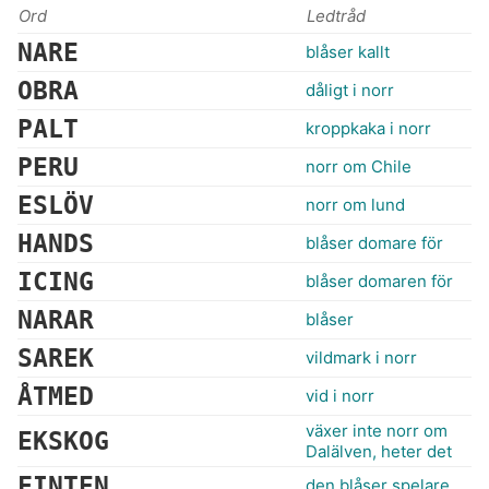
Ord
Ledtråd
NARE
blåser kallt
OBRA
dåligt i norr
PALT
kroppkaka i norr
PERU
norr om Chile
ESLÖV
norr om lund
HANDS
blåser domare för
ICING
blåser domaren för
NARAR
blåser
SAREK
vildmark i norr
ÅTMED
vid i norr
växer inte norr om
EKSKOG
Dalälven, heter det
FINTEN
den blåser spelare