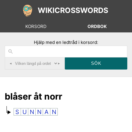
WIKICROSSWORDS
KORSORD
ORDBOK
Hjälp med en ledtråd i korsord:
◂
▸
blåser åt norr
S
U
N
N
A
N