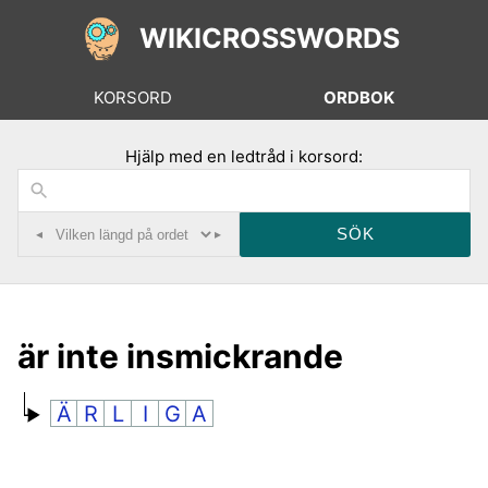
WIKICROSSWORDS
KORSORD
ORDBOK
Hjälp med en ledtråd i korsord:
◂
▸
är inte insmickrande
Ä
R
L
I
G
A