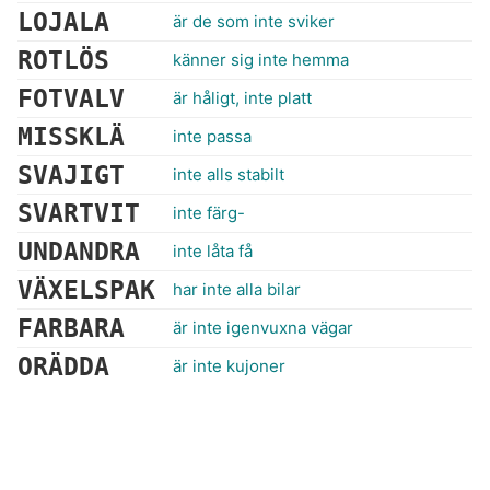
LOJALA
är de som inte sviker
ROTLÖS
känner sig inte hemma
FOTVALV
är håligt, inte platt
MISSKLÄ
inte passa
SVAJIGT
inte alls stabilt
SVARTVIT
inte färg-
UNDANDRA
inte låta få
VÄXELSPAK
har inte alla bilar
FARBARA
är inte igenvuxna vägar
ORÄDDA
är inte kujoner