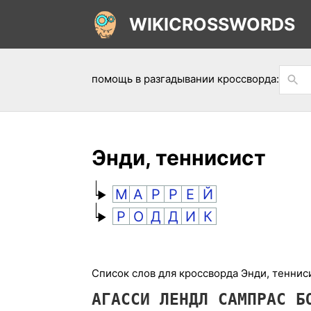
WIKICROSSWORDS
помощь в разгадывании кроссворда:
Энди, теннисист
М
А
Р
Р
Е
Й
Р
О
Д
Д
И
К
Список слов для кроссворда Энди, тенниси
АГАССИ
ЛЕНДЛ
САМПРАС
Б