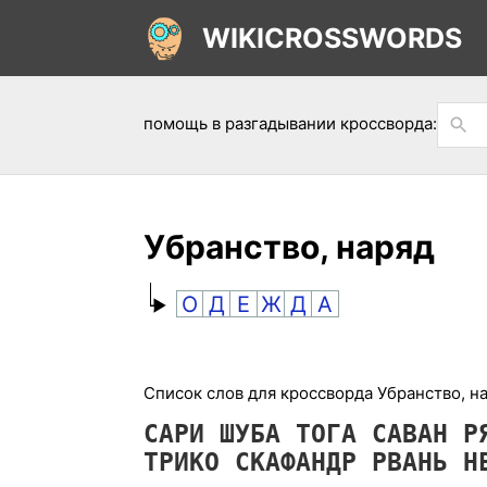
WIKICROSSWORDS
помощь в разгадывании кроссворда:
Убранство, наряд
О
Д
Е
Ж
Д
А
Список слов для кроссворда Убранство, на
САРИ
ШУБА
ТОГА
САВАН
Р
ТРИКО
СКАФАНДР
РВАНЬ
Н