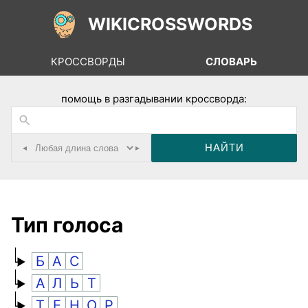
WIKICROSSWORDS
КРОССВОРДЫ
СЛОВАРЬ
помощь в разгадывании кроссворда:
◂
▸
Тип голоса
Б
А
С
А
Л
Ь
Т
Т
Е
Н
О
Р