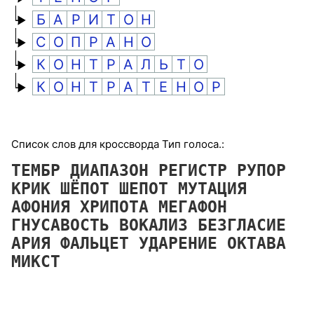
Б
А
Р
И
Т
О
Н
С
О
П
Р
А
Н
О
К
О
Н
Т
Р
А
Л
Ь
Т
О
К
О
Н
Т
Р
А
Т
Е
Н
О
Р
Список слов для кроссворда Тип голоса.:
ТЕМБР
ДИАПАЗОН
РЕГИСТР
РУПОР
КРИК
ШЁПОТ
ШЕПОТ
МУТАЦИЯ
АФОНИЯ
ХРИПОТА
МЕГАФОН
ГНУСАВОСТЬ
ВОКАЛИЗ
БЕЗГЛАСИЕ
АРИЯ
ФАЛЬЦЕТ
УДАРЕНИЕ
ОКТАВА
МИКСТ