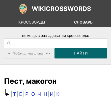
WIKICROSSWORDS
КРОССВОРДЫ
СЛОВАРЬ
помощь в разгадывании кроссворда:
◂
▸
Пест, макогон
Т
Ё
Р
О
Ч
Н
И
К