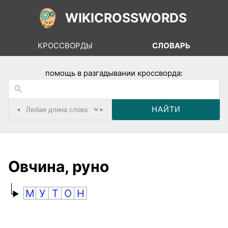
WIKICROSSWORDS
КРОССВОРДЫ
СЛОВАРЬ
помощь в разгадывании кроссворда:
◂
▸
Овчина, руно
М
У
Т
О
Н