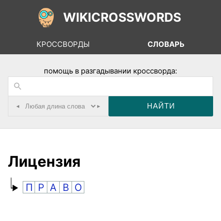
WIKICROSSWORDS
КРОССВОРДЫ
СЛОВАРЬ
помощь в разгадывании кроссворда:
◂
▸
Лицензия
П
Р
А
В
О