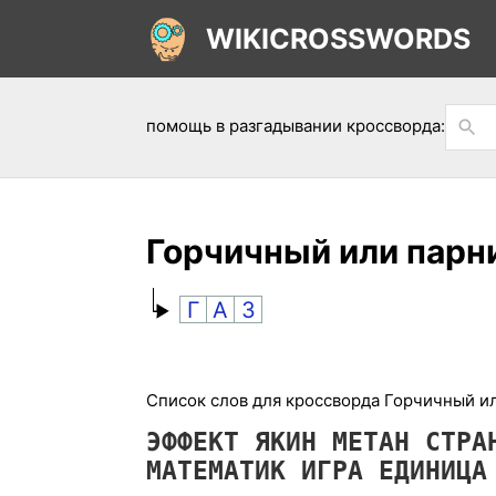
WIKICROSSWORDS
помощь в разгадывании кроссворда:
Горчичный или парн
Г
А
З
Список слов для кроссворда Горчичный ил
ЭФФЕКТ
ЯКИН
МЕТАН
СТР
МАТЕМАТИК
ИГРА
ЕДИНИЦ