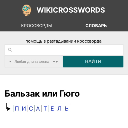
WIKICROSSWORDS
КРОССВОРДЫ
СЛОВАРЬ
помощь в разгадывании кроссворда:
◂
▸
Бальзак или Гюго
П
И
С
А
Т
Е
Л
Ь