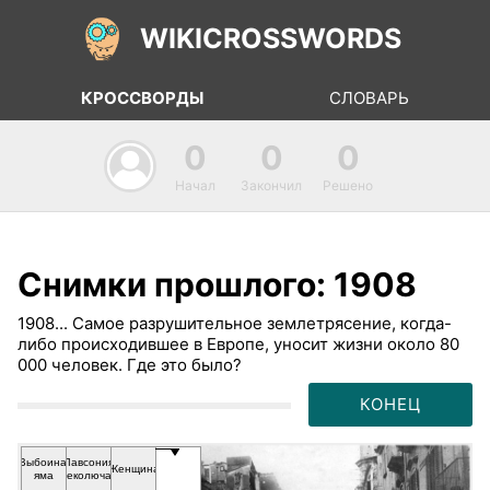
WIKICROSSWORDS
КРОССВОРДЫ
СЛОВАРЬ
0
0
0
Начал
Закончил
Решено
Снимки прошлого: 1908
1908... Самое разрушительное землетрясение, когда-
либо происходившее в Европе, уносит жизни около 80
000 человек. Где это было?
КОНЕЦ
Выбоина,
Лавсония
Женщина
яма
неколючая