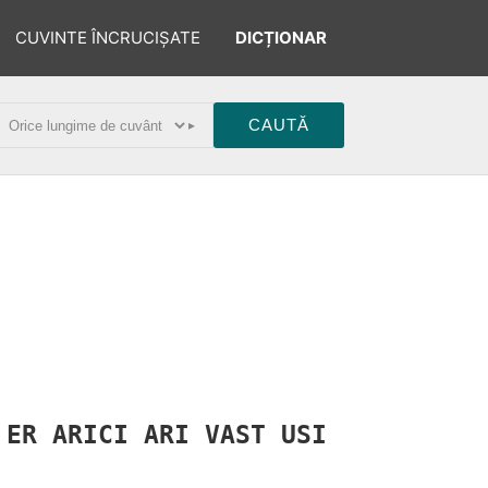
CUVINTE ÎNCRUCIȘATE
DICȚIONAR
▸
T
ER
ARICI
ARI
VAST
USI