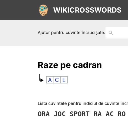
WIKICROSSWORDS
Ajutor pentru cuvinte încrucișate:
Raze pe cadran
A
C
E
Lista cuvintele pentru indiciul de cuvinte în
ORA
JOC
SPORT
RA
AC
R