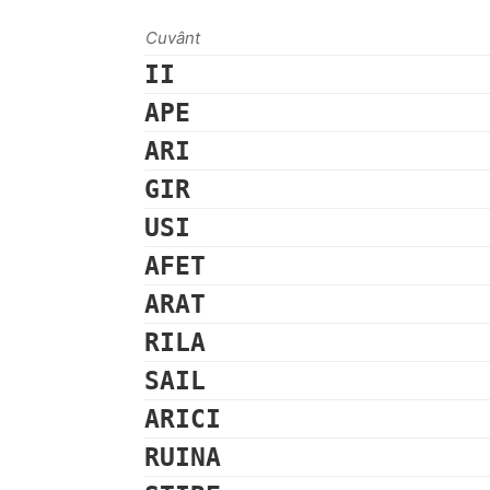
Cuvânt
II
APE
ARI
GIR
USI
AFET
ARAT
RILA
SAIL
ARICI
RUINA