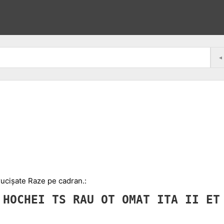
◂
crucișate Raze pe cadran.:
O
HOCHEI
TS
RAU
OT
OMAT
ITA
II
E