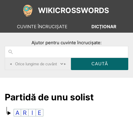
WIKICROSSWORDS
CUVINTE ÎNCRUCIȘATE
DICȚIONAR
Ajutor pentru cuvinte încrucișate:
◂
▸
Partidă de unu solist
A
R
I
E