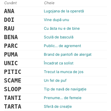
Cuvânt
Cheie
ANA
Lugojana de la operetă
DOI
Vine după unu
RAU
Cu ăsta nu e de bine
BENA
Sculă de basculă
PARC
Public... de agrement
PUMA
Brand de pantofi de alergat
UNIC
Încadrat ca solist
PITIC
Trecut la munca de jos
SCAME
Un fel de puf
SLOOP
Tip de navă de navigație
TANTI
Prenume... de femeie
TARTA
Sferă de creaţie