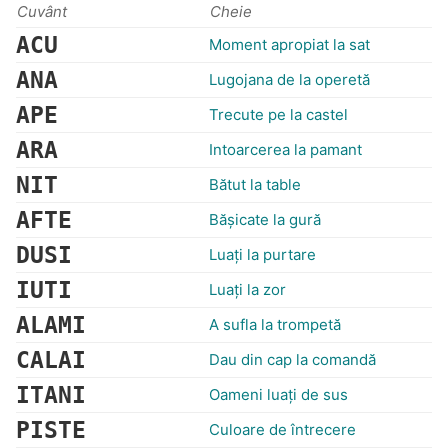
Cuvânt
Cheie
ACU
Moment apropiat la sat
ANA
Lugojana de la operetă
APE
Trecute pe la castel
ARA
Intoarcerea la pamant
NIT
Bătut la table
AFTE
Băşicate la gură
DUSI
Luaţi la purtare
IUTI
Luaţi la zor
ALAMI
A sufla la trompetă
CALAI
Dau din cap la comandă
ITANI
Oameni luaţi de sus
PISTE
Culoare de întrecere