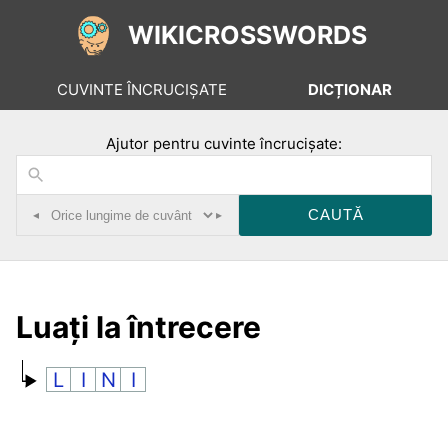
WIKICROSSWORDS
CUVINTE ÎNCRUCIȘATE
DICȚIONAR
Ajutor pentru cuvinte încrucișate:
◂
▸
Luaţi la întrecere
L
I
N
I