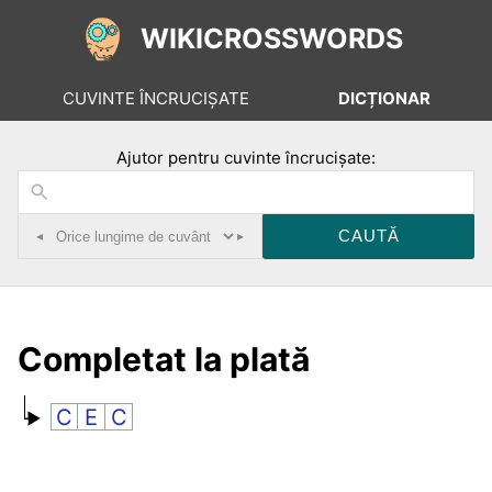
WIKICROSSWORDS
CUVINTE ÎNCRUCIȘATE
DICȚIONAR
Ajutor pentru cuvinte încrucișate:
◂
▸
Completat la plată
C
E
C