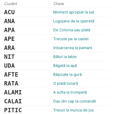
Cuvânt
Cheie
ACU
Moment apropiat la sat
ANA
Lugojana de la operetă
APA
De Colonia sau plată
APE
Trecute pe la castel
ARA
Intoarcerea la pamant
NIT
Bătut la table
UDA
Băgată la apă
AFTE
Băşicate la gură
RATA
O plată lunară
ALAMI
A sufla la trompetă
CALAI
Dau din cap la comandă
PITIC
Trecut la munca de jos