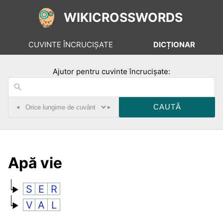
WIKICROSSWORDS
CUVINTE ÎNCRUCIȘATE
DICȚIONAR
Ajutor pentru cuvinte încrucișate:
◂
▸
Apă vie
S
E
R
V
A
L