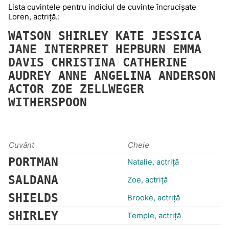
Lista cuvintele pentru indiciul de cuvinte încrucișate
Loren, actriță.:
WATSON
SHIRLEY
KATE
JESSICA
JANE
INTERPRET
HEPBURN
EMMA
DAVIS
CHRISTINA
CATHERINE
AUDREY
ANNE
ANGELINA
ANDERSON
ACTOR
ZOE
ZELLWEGER
WITHERSPOON
Cuvânt
Cheie
PORTMAN
Natalie, actriță
SALDANA
Zoe, actriță
SHIELDS
Brooke, actriță
SHIRLEY
Temple, actriță