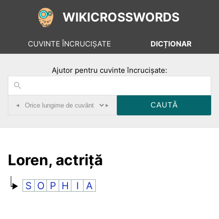
WIKICROSSWORDS
CUVINTE ÎNCRUCIȘATE
DICȚIONAR
Ajutor pentru cuvinte încrucișate:
◂
▸
Loren, actriță
S
O
P
H
I
A